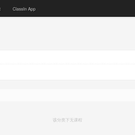
t
ClassIn App
该分类下无课程