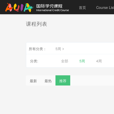
首页
Course Lis
课程列表
所有分类：
5周
分类:
全部
5周
4周
最新
最热
推荐